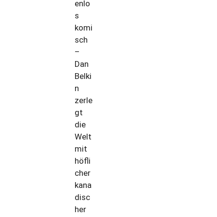
enlo
s
komi
sch
–
Dan
Belki
n
zerle
gt
die
Welt
mit
höfli
cher
kana
disc
her