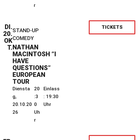
r
DI.
TICKETS
STAND-UP
20.
COMEDY
OK
NATHAN
T.
MACINTOSH “I
HAVE
QUESTIONS”
EUROPEAN
TOUR
Diensta
20
Einlass
g,
:3
: 19:30
20.10.20
0
Uhr
26
Uh
r