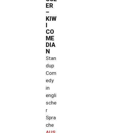
ER
–
KIW
I
CO
ME
DIA
N
Stan
dup
Com
edy
in
engli
sche
r
Spra
che
AUS