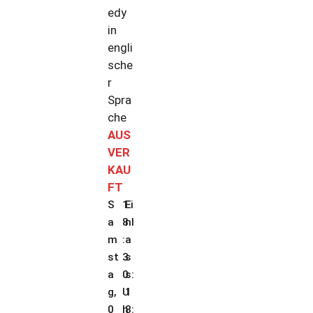
edy
in
engli
sche
r
Spra
che
AUS
VER
KAU
FT
S
1
Ei
a
8
nl
m
:
a
st
3
s
a
0
s:
g,
U
1
0
h
8: