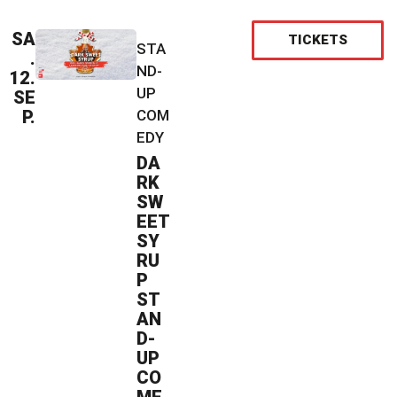
SA
TICKETS
STA
.
ND-
12.
UP
SE
P.
COM
EDY
DA
RK
SW
EET
SY
RU
P
ST
AN
D-
UP
CO