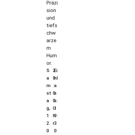
Präzi
sion
und
tiefs
chw
arze
m
Hum
or.
S
2
Ei
a
0
nl
m
:
a
st
0
s
a
0
s:
g,
U
1
1
h
9:
2.
r
3
0
0