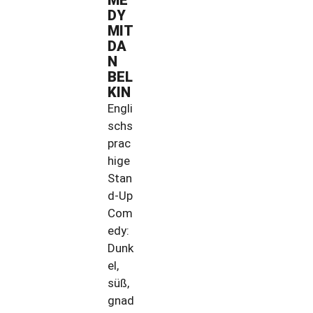
ME
DY
MIT
DA
N
BEL
KIN
Engli
schs
prac
hige
Stan
d-Up
Com
edy:
Dunk
el,
süß,
gnad