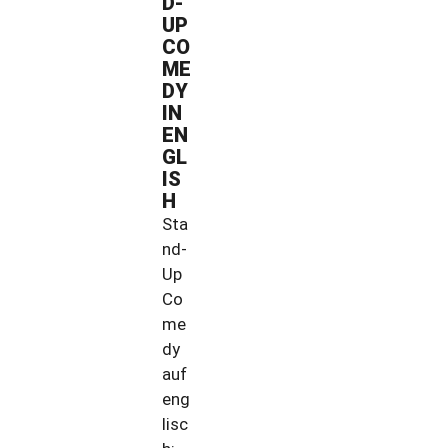
D-
UP
CO
ME
DY
IN
EN
GL
IS
H
Sta
nd-
Up
Co
me
dy
auf
eng
lisc