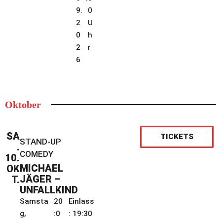
9.
0
2
U
0
h
2
r
6
Oktober
SA
TICKETS
STAND-UP
.
COMEDY
10.
MICHAEL
OK
JÄGER –
T.
UNFALLKIND
Samsta
20
Einlass
g,
:0
: 19:30