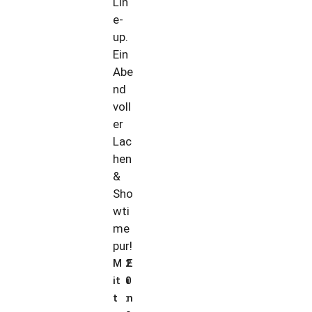
Lin
e-
up.
Ein
Abe
nd
voll
er
Lac
hen
&
Sho
wti
me
pur!
M
2
E
it
0
i
t
:
n