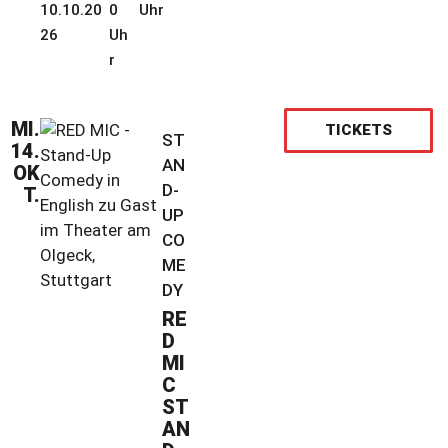
10.10.20
0
Uhr
26
Uh
r
MI.
TICKETS
ST
14.
AN
OK
D-
T.
UP
CO
ME
DY
RE
D
MI
C
ST
AN