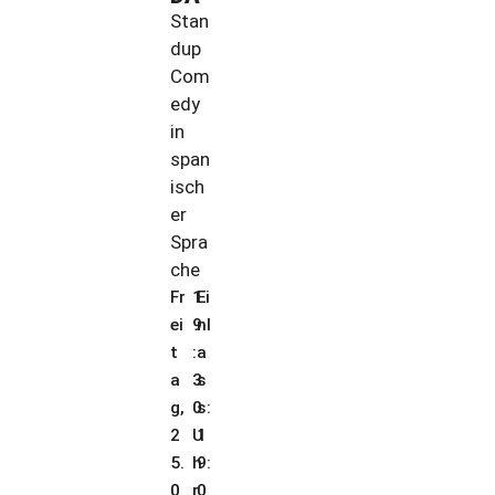
Stan
dup
Com
edy
in
span
isch
er
Spra
che
Fr
1
Ei
ei
9
nl
t
:
a
a
3
s
g,
0
s:
2
U
1
5.
h
9:
0
r
0