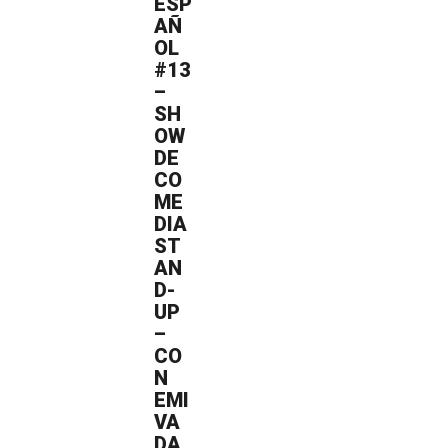
ESP
AÑ
OL
#13
–
SH
OW
DE
CO
ME
DIA
ST
AN
D-
UP
–
CO
N
EMI
VA
DA