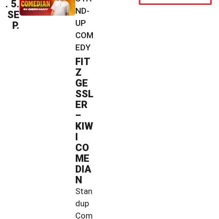
. 5.
ND-
SE
UP
P.
COM
EDY
FIT
Z
GE
SSL
ER
–
KIW
I
CO
ME
DIA
N
Stan
dup
Com