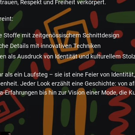
trauen, Respekt und Freiheit verkörpert.
reint:
le Stoffe mit zeitgenössischem Schnittdesign
he Details mit innovativen Techniken
en als Ausdruck von Identität und kulturellem Stol
 als ein Laufsteg – sie ist eine Feier von Identität
enheit. Jeder Look erzählt eine Geschichte: von a
a-Erfahrungen bis hin zur Vision einer Mode, die Ku