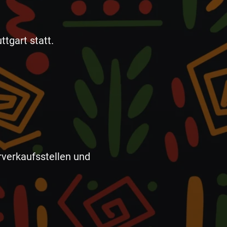
n
ttgart statt.
rverkaufsstellen und