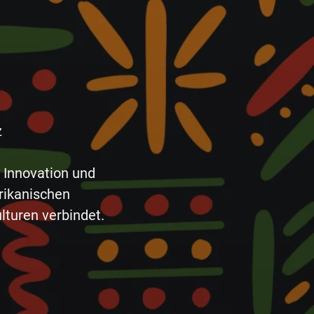
z
, Innovation und
frikanischen
lturen verbindet.