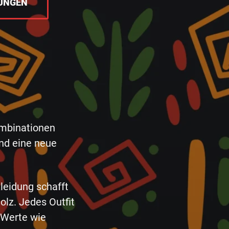
UNGEN
ombinationen
und eine neue
leidung schafft
olz. Jedes Outfit
 Werte wie