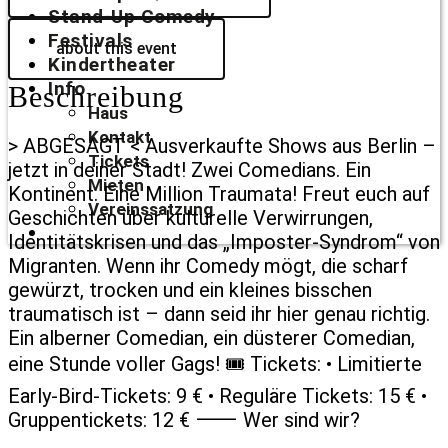
Stand-Up Comedy
Festivals
about this event
Kindertheater
Info
Beschreibung
Haus
Kontakt
> ABGESAGT < Ausverkaufte Shows aus Berlin –
Tickets
jetzt in deiner Stadt! Zwei Comedians. Ein
Mieten
Kontinent. Eine Million Traumata! Freut euch auf
Vereinssatzung
Geschichten über kulturelle Verwirrungen,
Identitätskrisen und das „Imposter-Syndrom“ von
Migranten. Wenn ihr Comedy mögt, die scharf
gewürzt, trocken und ein kleines bisschen
traumatisch ist – dann seid ihr hier genau richtig.
Ein alberner Comedian, ein düsterer Comedian,
eine Stunde voller Gags! 🎟️ Tickets: • Limitierte
Early-Bird-Tickets: 9 € • Reguläre Tickets: 15 € •
Gruppentickets: 12 € ⸻ Wer sind wir?