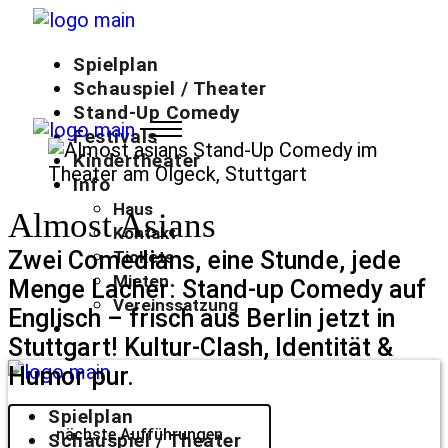
Zum
Inhalt
Spielplan
springen
Schauspiel / Theater
Stand-Up Comedy
Festivals
Kindertheater
Info
Haus
Almost Asians
Kontakt
Zwei Comedians, eine Stunde, jede
Tickets
Mieten
Menge Lacher: Stand-up Comedy auf
Vereinssatzung
Englisch – frisch aus Berlin jetzt in
Stuttgart! Kultur-Clash, Identität &
Humor pur.
Spielplan
nächste Aufführungen
Schauspiel / Theater