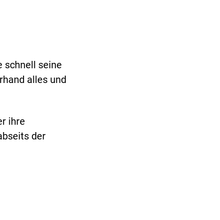
 schnell seine
rhand alles und
r ihre
abseits der