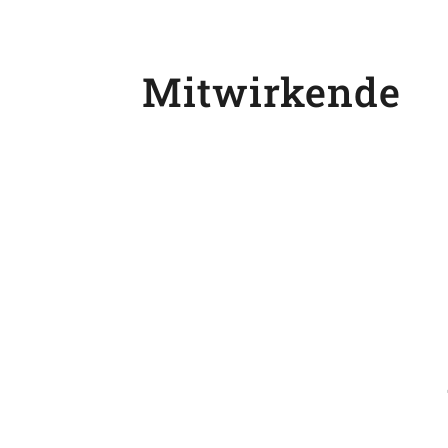
Mit Klick auf „Video lad
Datenschutzerklärun
Datenschut
Mitwirkende
Ich st
▶ Video