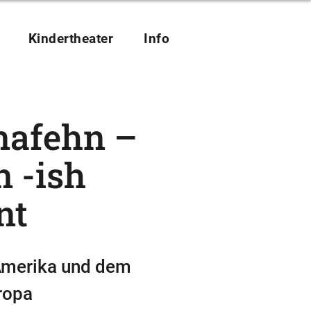
Kindertheater
Info
nafehn –
 -ish
nt
 Amerika und dem
ropa