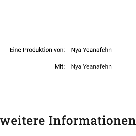
en“ akzeptiere ich die
g
und die
YouTube-
zhinweise
.
imme zu
 laden
Eine Produktion von:
Nya Yeanafehn
Mit:
Nya Yeanafehn
weitere Informatione