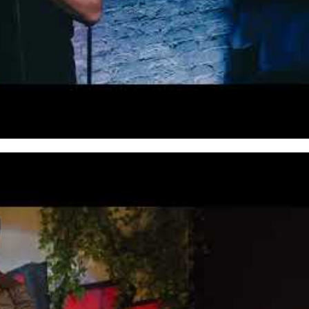
en“ akzeptiere ich die
g
und die
YouTube-
zhinweise
.
imme zu
 laden