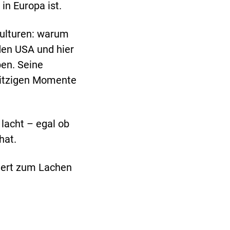
in Europa ist.
Kulturen: warum
den USA und hier
ben. Seine
witzigen Momente
 lacht – egal ob
hat.
iert zum Lachen