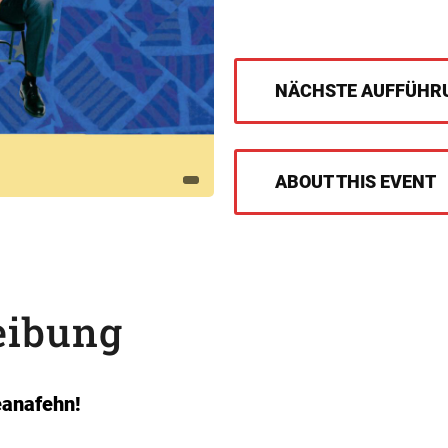
NÄCHSTE AUFFÜHR
ABOUT THIS EVENT
eibung
eanafehn!