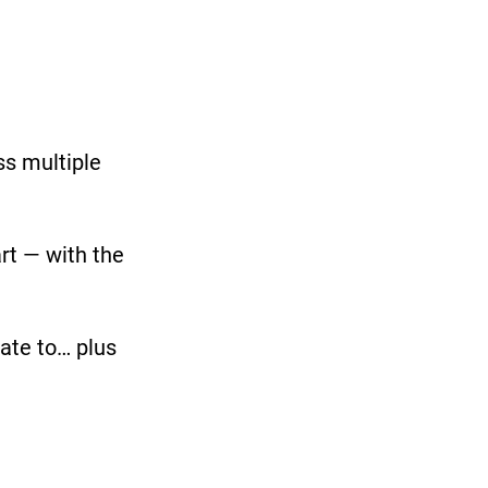
ss multiple
art — with the
late to… plus