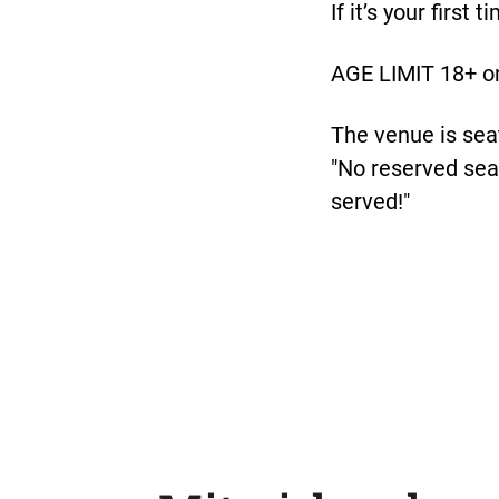
If it’s your firs
AGE LIMIT 18+ onl
The venue is sea
"No reserved seat
served!"