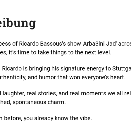
eibung
cess of Ricardo Bassous’s show 'Arba3ini Jad' acro
s, it’s time to take things to the next level.
e, Ricardo is bringing his signature energy to Stuttg
henticity, and humor that won everyone’s heart.
l laughter, real stories, and real moments we all re
ched, spontaneous charm.
m before, you already know the vibe.