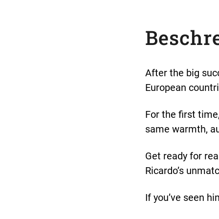
Beschr
After the big suc
European countrie
For the first tim
same warmth, aut
Get ready for rea
Ricardo’s unmat
If you’ve seen hi