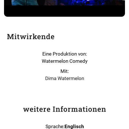
Mit Klick auf „Video laden“ akzeptiere ich die
Datenschutzerklärung
und die
YouTube-
Mitwirkende
Datenschutzhinweise
.
Ich stimme zu
Eine Produktion von:
Watermelon Comedy
▶ Video laden
Mit:
Dima Watermelon
weitere Informationen
Sprache:
Englisch