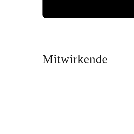
Mit Klick auf „Video lad
Datenschutzerklärun
Datenschut
Mitwirkende
Ich st
▶ Video