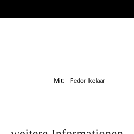
en“ akzeptiere ich die
g
und die
YouTube-
zhinweise
.
imme zu
 laden
Mit:
Fedor Ikelaar
weitere Informationen