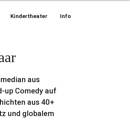
Kindertheater
Info
aar
omedian aus
d-up Comedy auf
hichten aus 40+
itz und globalem