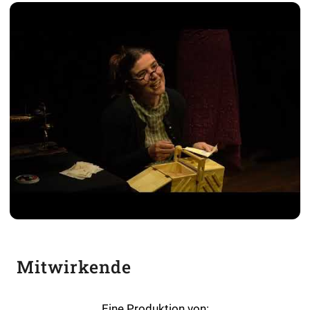
Mit Klick auf „Video laden“ akzeptiere ich die
Datenschutzerklärung
und die
YouTube-
Mitwirkende
Datenschutzhinweise
.
Ich stimme zu
Eine Produktion von: