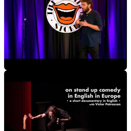
Ich stimme zu
▶ Video laden
Mit Klick auf „Video laden“ akzeptiere ich die
Datenschutzerklärung
und die
YouTube-
Datenschutzhinweise
.
Ich stimme zu
▶ Video laden