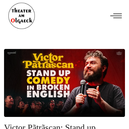
Victor Pãtrãşcan: Stand up