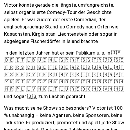
Victor könnte gerade die längste, umfangreichste,
selbst organisierte Comedy-Tour der Geschichte
spielen. Er war zudem der erste Comedian, der
englischsprachige Stand-up Comedy nach Orten wie
Kasachstan, Kirgisistan, Liechtenstein oder sogar in
abgelegene Fischerdörfer in Island brachte.
In den letzten Jahren hat er sein Publikum u. a. in 🇯🇵
🇩🇪 🇮🇹 🇱🇧 🇺🇿 🇳🇱 🇬🇷 🇦🇹 🇸🇬 🇹🇷 🇯🇴 🇸🇪
🇫🇷 🇷🇸 🇨🇭 🇬🇪 🇫🇮 🇧🇪 🇦🇿 🇮🇸 🇺🇦 🇦🇱 🇲🇹
🇪🇸 🇪🇪 🇨🇾 🇮🇪 🇷🇴 🇲🇾 🇰🇷 🇱🇮 🇰🇬 🇧🇦 🇵🇹
🇽🇰 🇬🇮 🇰🇿 🇨🇿 🇭🇰 🇳🇴 🇸🇰 🇹🇭 🇬🇧 🇸🇮 🇦🇲
🇭🇷 🇵🇱 🇱🇻 🇲🇰 🇱🇹 🇱🇺 🇦🇪 🇩🇰 🇲🇩 🇻🇳 🇭🇺
und sogar 🇧🇬 zum Lachen gebracht.
Was macht seine Shows so besonders? Victor ist 100
% unabhängig – keine Agenten, keine Sponsoren, keine
Industrie. Er produziert, promotet und spielt jede Show
komplett selbst. Dank seines Publikums muss er bei