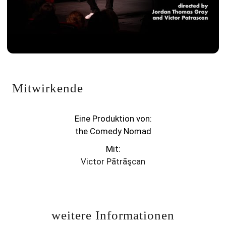
Mit Klick auf „Video laden“ akzeptiere ich die
Datenschutzerklärung
und die
YouTube-
Mitwirkende
Datenschutzhinweise
.
Ich stimme zu
Eine Produktion von:
the Comedy Nomad
▶ Video laden
Mit:
Victor Pãtrãşcan
weitere Informationen