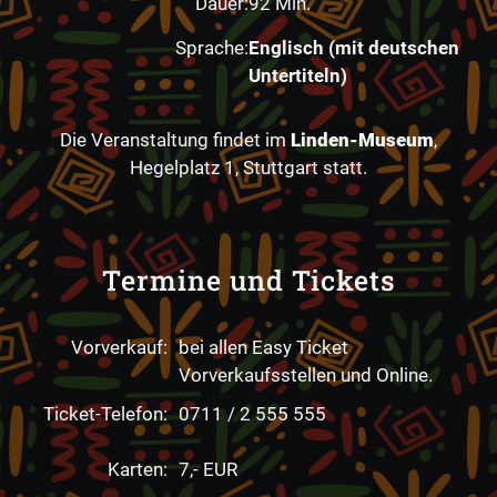
Dauer:
92 Min.
Sprache:
Englisch (mit deutschen
Untertiteln)
Die Veranstaltung findet im
Linden-Museum
,
Hegelplatz 1, Stuttgart statt.
Termine und Tickets
Vorverkauf:
bei allen Easy Ticket
Vorverkaufsstellen und Online.
Ticket-Telefon:
0711 / 2 555 555
Karten:
7,- EUR