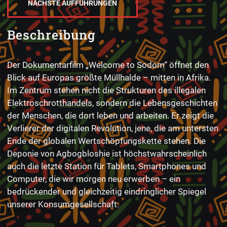
NÄCHSTE AUFFÜHRUNGEN
Beschreibung
Der Dokumentarfilm „Welcome to Sodom“ öffnet den
Blick auf Europas größte Müllhalde – mitten in Afrika.
Im Zentrum stehen nicht die Strukturen des illegalen
Elektroschrotthandels, sondern die Lebensgeschichten
der Menschen, die dort leben und arbeiten. Er zeigt die
Verlierer der digitalen Revolution, jene, die am untersten
Ende der globalen Wertschöpfungskette stehen. Die
Deponie von Agbogbloshie ist höchstwahrscheinlich
auch die letzte Station für Tablets, Smartphones und
Computer, die wir morgen neu erwerben – ein
bedrückender und gleichzeitig eindringlicher Spiegel
unserer Konsumgesellschaft.