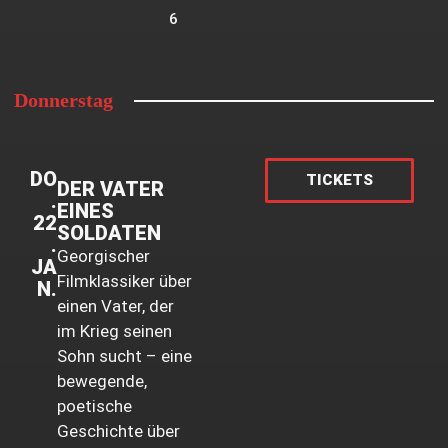
6
Donnerstag
DO
TICKETS
DER VATER
.
EINES
22
SOLDATEN
.
Georgischer
JA
Filmklassiker über
N.
einen Vater, der
im Krieg seinen
Sohn sucht – eine
bewegende,
poetische
Geschichte über