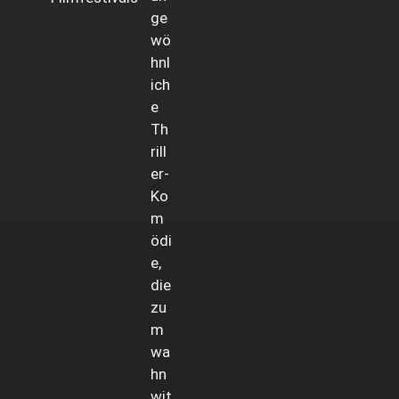
ge
wö
hnl
ich
e
Th
rill
er-
Ko
m
ödi
e,
die
zu
m
wa
hn
wit