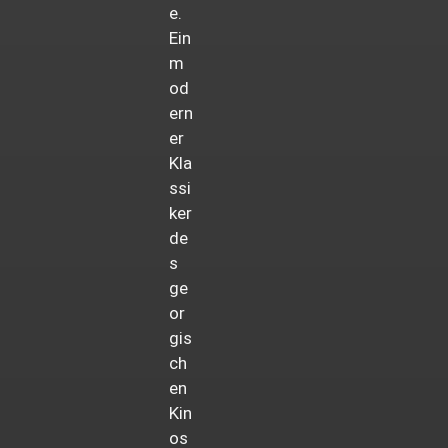
e.
Ein
m
od
ern
er
Kla
ssi
ker
de
s
ge
or
gis
ch
en
Kin
os