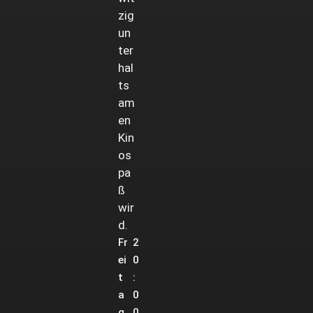
zig
un
ter
hal
ts
am
en
Kin
os
pa
ß
wir
d.
Fr
2
ei
0
t
:
a
0
g,
0