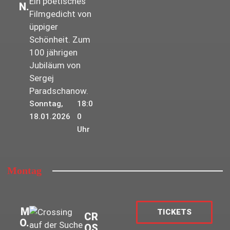
Ein poetisches
N.
Filmgedicht von
üppiger
Schönheit. Zum
100 jährigen
Jubiläum von
Sergej
Paradschanow.
Sonntag,
18:0
18.01.2026
0
Uhr
Montag
M
TICKETS
CR
O.
OS