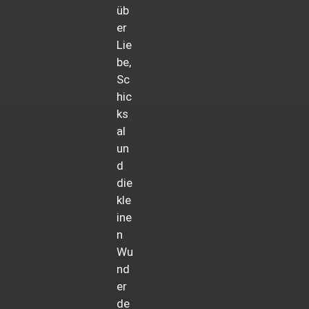
üb
er
Lie
be,
Sc
hic
ks
al
un
d
die
kle
ine
n
Wu
nd
er
de