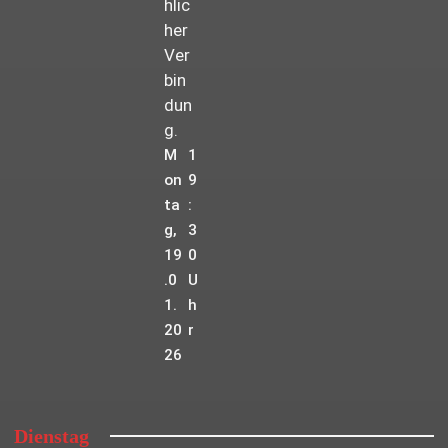
hlic
her
Ver
bin
dun
g.
M
1
on
9
ta
:
g,
3
19
0
.0
U
1.
h
20
r
26
Dienstag