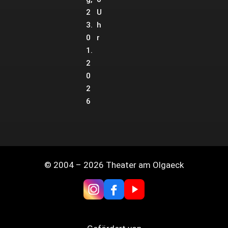
2
U
3.
h
0
r
1.
2
0
2
6
© 2004 – 2026 Theater am Olgaeck