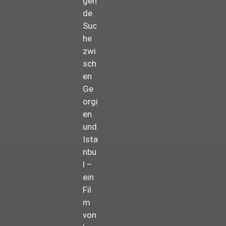
gen
de
Suc
he
zwi
sch
en
Ge
orgi
en
und
Ista
nbu
l –
ein
Fil
m
von