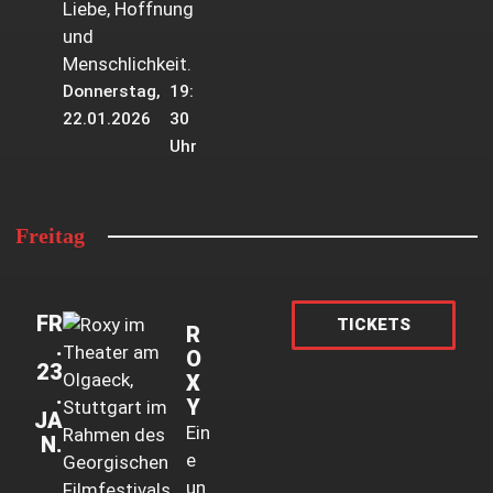
Liebe, Hoffnung
und
Menschlichkeit.
Donnerstag,
19:
22.01.2026
30
Uhr
Freitag
FR
TICKETS
R
.
O
23
X
.
Y
JA
Ein
N.
e
un