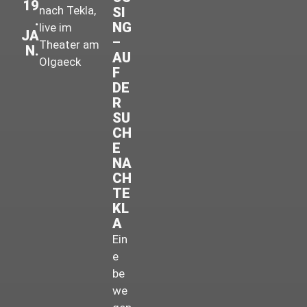
19
SI
.
NG
JA
–
N.
AU
F
DE
R
SU
CH
E
NA
CH
TE
KL
A
Ein
e
be
we