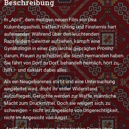
Beschreibung
In „April“, dem mutigen neuen Film von Dea
Kulumbegashvili, treffen Frühling und Finsternis hart
aufeinander. Während über den leuchtenden
Rapsfeldern Gewitter aufziehen, kämpft eine
Gynäkologin in einer patriarchal geprägten Provinz
darum, Frauen zu schützen, die sonst niemanden haben.
Sie fährt von Dorf zu Dorf, behandelt heimlich, hört zu,
hilft – und riskiert dabei alles.
Als ein Neugeborenes stirbt und eine Untersuchung
eingeleitet wird, droht ihr stiller Widerstand
aufzufliegen. Gerüchte werden zur Waffe, männliche
Macht zum Druckmittel. Doch sie weigert sich, zu
schweigen – nicht im Angesicht von Ungerechtigkeit,
nicht im Angesicht von Angst.
„April“ ist ein intensives, hypnotisches Drama über