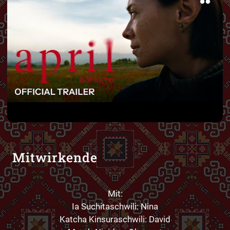
Mit Klick auf „Video laden“ akzeptiere ich die
Datenschutzerklärung
und die
YouTube-
Mitwirkende
Datenschutzhinweise
.
Ich stimme zu
Mit:
▶ Video laden
Ia Suchitaschwili: Nina
Katcha Kinsuraschwili: David